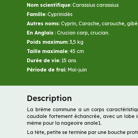
Nom scientifique
: Carassius carassius
Famille
: Cyprinidés
Autres noms
: Cyprin, Carache, carouche, gibè
En Anglais
:
Crucian carp, crucian.
Poids maximum
: 3,5 kg
Taille maximale
:
45
cm
Durée de vie
: 15 ans
Période de frai
:
Mai-juin
Description
La brème commune a un corps caractéristique
caudale fortement échancrée, avec un lobe inf
même pour la nageoire anale1.
La tête, petite se termine par une bouche protra