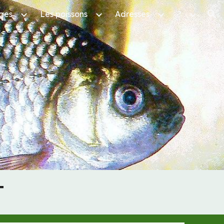
ges
Les poissons
Adresses
?
ion
T